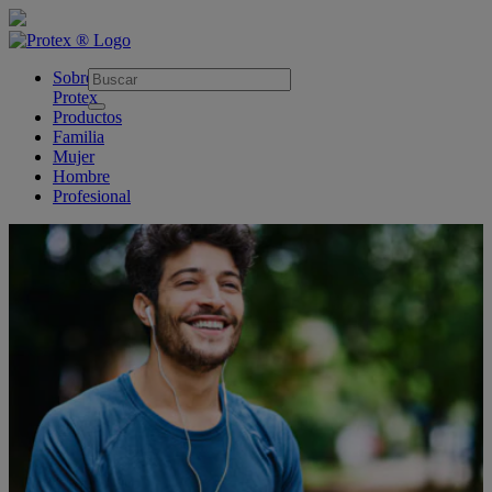
skipt to main content
Sobre
Protex
Productos
Familia
Mujer
Hombre
Profesional