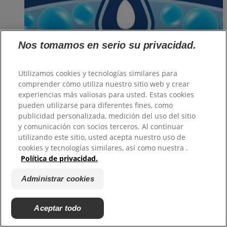
Nos tomamos en serio su privacidad.
Utilizamos cookies y tecnologías similares para
comprender cómo utiliza nuestro sitio web y crear
Cómo ayudar a los niños a lavarse las manos todos los días
experiencias más valiosas para usted. Estas cookies
Lavarse las manos ayuda a prevenir la propagación de virus y
pueden utilizarse para diferentes fines, como
bacterias. Descubre cómo ayudar a los niños a crear este
publicidad personalizada, medición del uso del sitio
hábito.
y comunicación con socios terceros. Al continuar
utilizando este sitio, usted acepta nuestro uso de
cookies y tecnologías similares, así como nuestra .
Política de privacidad.
Administrar cookies
Aceptar todo