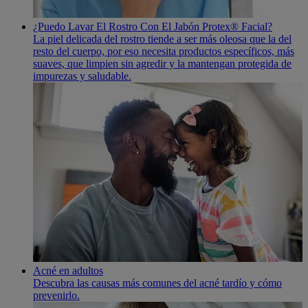
¿Puedo Lavar El Rostro Con El Jabón Protex® Facial?
La piel delicada del rostro tiende a ser más oleosa que la del
resto del cuerpo, por eso necesita productos especí­ficos, más
suaves, que limpien sin agredir y la mantengan protegida de
impurezas y saludable.
Acné en adultos
Descubra las causas más comunes del acné tardío y cómo
prevenirlo.