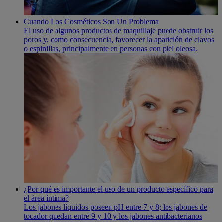
Cuando Los Cosméticos Son Un Problema
El uso de algunos productos de maquillaje puede obstruir los
poros y, como consecuencia, favorecer la aparición de clavos
o espinillas, principalmente en personas con piel oleosa.
¿Por qué es importante el uso de un producto especí­fico para
el área í­ntima?
Los jabones lí­quidos poseen pH entre 7 y 8; los jabones de
tocador quedan entre 9 y 10 y los jabones antibacterianos