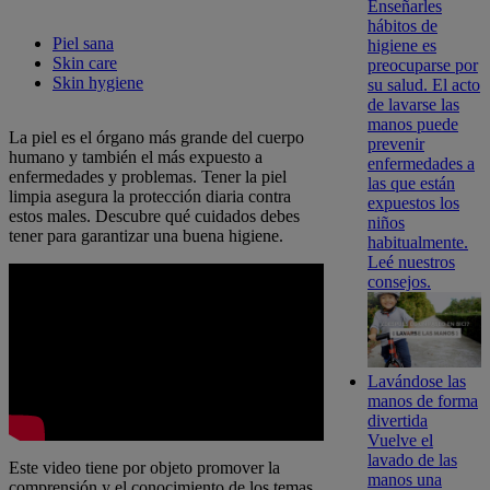
Enseñarles
hábitos de
Piel sana
higiene es
Skin care
preocuparse por
Skin hygiene
su salud. El acto
de lavarse las
manos puede
La piel es el órgano más grande del cuerpo
prevenir
humano y también el más expuesto a
enfermedades a
enfermedades y problemas. Tener la piel
las que están
limpia asegura la protección diaria contra
expuestos los
estos males. Descubre qué cuidados debes
niños
tener para garantizar una buena higiene.
habitualmente.
Leé nuestros
consejos.
Lavándose las
manos de forma
divertida
Vuelve el
lavado de las
Este video tiene por objeto promover la
manos una
comprensión y el conocimiento de los temas