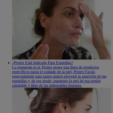
¿Protex Está Indicado Para Espinillas?
La respuesta es sí­. Protex posee una lí­nea de productos
especí­ficos paras el cuidado de la piel, Protex Facial,
especialmente para quien quiere prevenir la aparición de las
espinillas y, de ese modo, mantener la piel de esa región
saludable y libre de las indeseables lesiones.