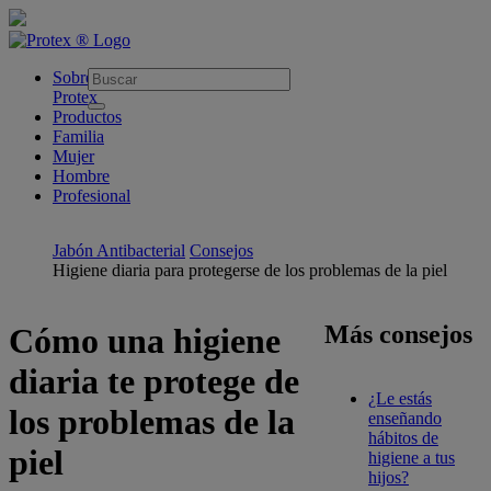
skipt to main content
Sobre
Protex
Productos
Familia
Mujer
Hombre
Profesional
Jabón Antibacterial
Consejos
Higiene diaria para protegerse de los problemas de la piel
Más consejos
Cómo una higiene
diaria te protege de
¿Le estás
los problemas de la
enseñando
hábitos de
piel
higiene a tus
hijos?