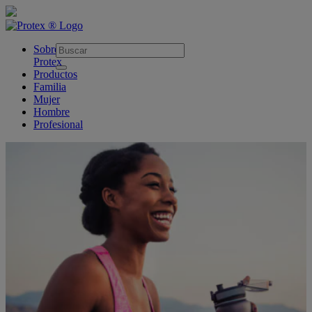
skipt to main content
Sobre
Protex
Productos
Familia
Mujer
Hombre
Profesional