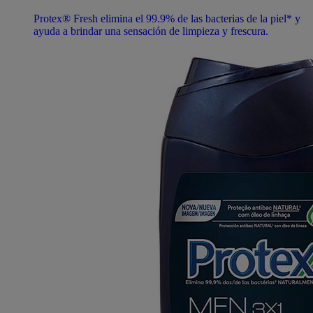
Protex® Fresh elimina el 99.9% de las bacterias de la piel* y
ayuda a brindar una sensación de limpieza y frescura.