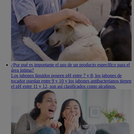
¿Por qué es importante el uso de un producto especí­fico para el
área í­ntima?
Los jabones lí­quidos poseen pH entre 7 y 8; los jabones de
tocador quedan entre 9 y 10 y los jabones antibacterianos tienen
el pH entre 11 y 12, son así­ clasificados como alcalinos.