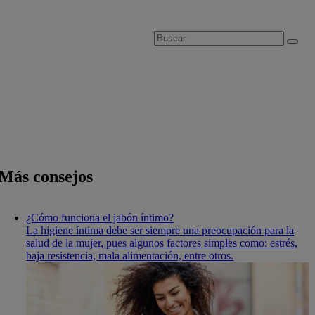
Más consejos
¿Cómo funciona el jabón íntimo?
La higiene í­ntima debe ser siempre una preocupación para la
salud de la mujer, pues algunos factores simples como: estrés,
baja resistencia, mala alimentación, entre otros.