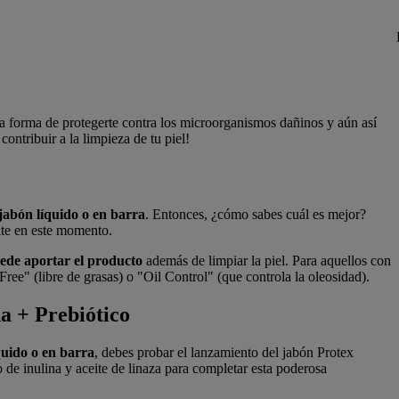
una forma de protegerte contra los microorganismos dañinos y aún así
ontribuir a la limpieza de tu piel!
 jabón líquido o en barra
. Entonces, ¿cómo sabes cuál es mejor?
site en este momento.
uede aportar el producto
además de limpiar la piel. Para aquellos con
Free" (libre de grasas) o "Oil Control" (que controla la oleosidad).
a + Prebiótico
quido o en barra
, debes probar el lanzamiento del jabón Protex
de inulina y aceite de linaza para completar esta poderosa