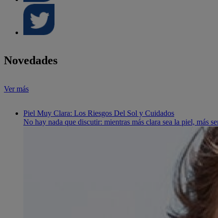
Novedades
Ver más
Piel Muy Clara: Los Riesgos Del Sol y Cuidados
No hay nada que discutir: mientras más clara sea la piel, más se