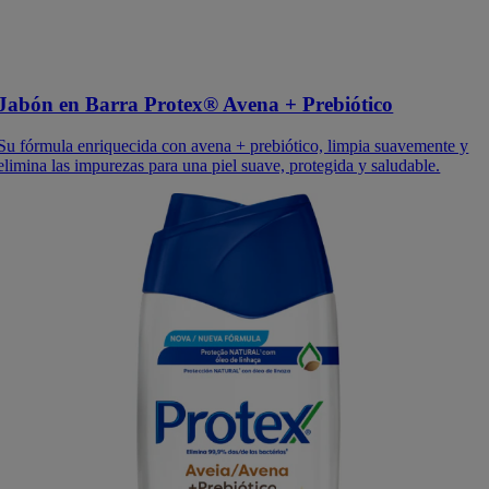
Jabón en Barra Protex® Avena + Prebiótico
Su fórmula enriquecida con avena + prebiótico, limpia suavemente y
elimina las impurezas para una piel suave, protegida y saludable.