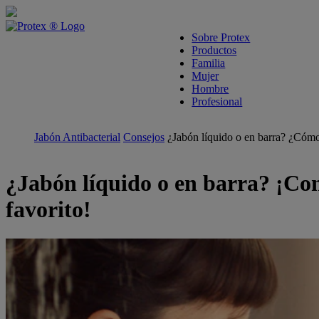
skipt to main content
Sobre Protex
Productos
Familia
Mujer
Hombre
Profesional
Jabón Antibacterial
Consejos
¿Jabón líquido o en barra? ¿Cómo
¿Jabón líquido o en barra? ¡Cono
favorito!