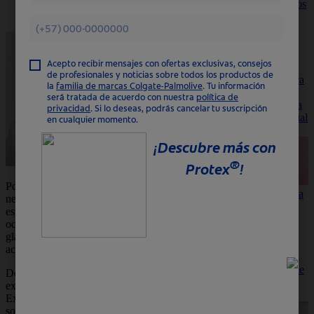
Hidratación de la piel
presentar clavos
Puntos negros y espinillas
y espinillas, la
piel oleosa
necesita un
jabón especí­
fico, que
contribuya para
la prevención
del acné y para
el cuidado facial
adecuado.
Por ser más propensa a la oleosidad, la piel
Cómo cuidar la
negra es más susceptible a manchas y
piel negra
espinillas. El mayor nivel de oleosidad
Por ser más
ocurre, entre otros motivos, porque las
propensa a la
glándulas sebáceas son más grandes y más
oleosidad, la
activas, por eso producen más sebo.
piel negra es
más susceptible
De acuerdo con especialistas, aún no hay una
a manchas y
explicación para esa condición genética.
espinillas.
Existen pocos estudios en el área y, algunos
son contradictorios. Mientras investigadores