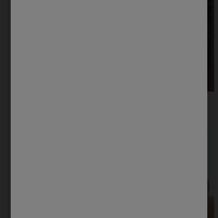
¿La piel grasa necesita hidratación? 5 consejos para su
cuidado
Comprende la importancia de mantener tu piel hidratada,
incluso si es grasa.