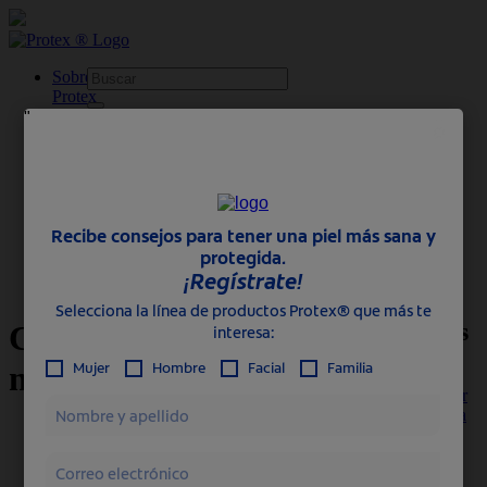
skipt to main content
Sobre
Protex
Productos
Familia
Mujer
Hombre
Profesional
Protex ® | Para la buena salud de la piel
Consejos
Cómo cuidar la piel negra
Más consejos
Cómo cuidar la piel
negra
Cómo Escoger
Un Jabón Para
Piel Oleosa
Piel grasa
Por ser más
Cuidado facial
propensa a