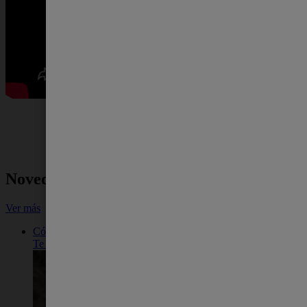
Novedades
Ver más
Cómo limpiar un piercing en cicatrización| Protex
Te enseñamos cómo limpiar un piercing y desinfectar la zona par