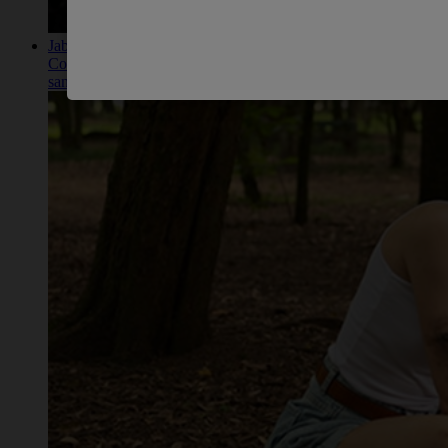
Jabón antiséptico: 5 consejos para cuidar tu familia
Conoce 5 recomendaciones para reforzar la protección de tu fam
sano y seguro.