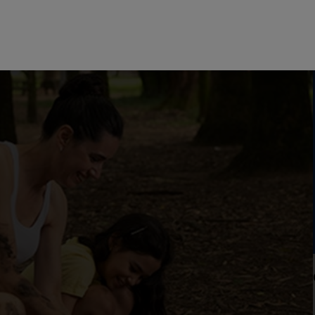
ilia con un jabón antiséptico. Cuida la higiene y mantén un hogar más