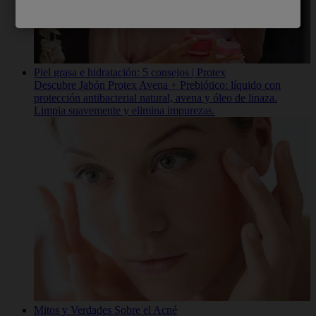
Piel grasa e hidratación: 5 consejos | Protex
Descubre Jabón Protex Avena + Prebiótico: líquido con
protección antibacterial natural, avena y óleo de linaza.
Limpia suavemente y elimina impurezas.
Mitos y Verdades Sobre el Acné