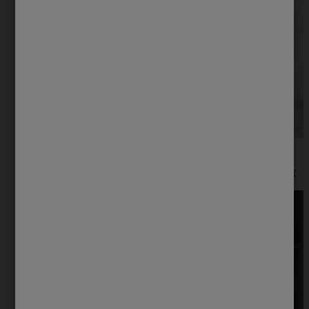
¡Embarazada! y llena de espinillas...
Durante el embarazo puede aparecer el acné, por esta razón
en Protex te aconsejamos sobre los cuidados que debes tener
con tu piel en esta etapa.