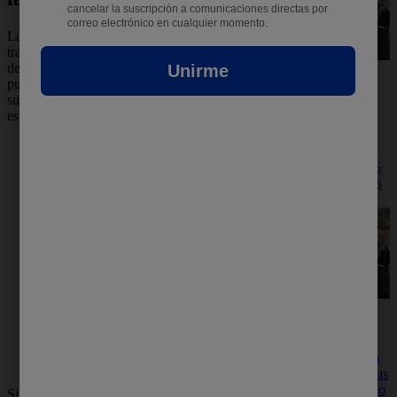
Las manos son una de las principales vías de
transmisión de bacterias y virus. A lo largo
del día, tocamos objetos como pomos de
Consejos
puertas, dispositivos electrónicos, dinero y
Conozca los
superficies de uso común, donde pueden
consejos
estar presentes microorganismos como:
seleccionados
por Protex.
Escherichia coli (E. coli): puede causar
Jabón Protex,
infecciones intestinales y urinarias.
Elimina 99.9%
de las bacterias
Staphylococcus aureus: relacionado
naturalmente.
con infecciones cutáneas y
respiratorias.
Pseudomonas aeruginosa: resistente a
múltiples antibióticos y responsable de
infecciones hospitalarias.
Lavado de
SARS-CoV-2 e Influenza A (H1N1):
manos:
virus que pueden transmitirse a través
Protección
de superficies contaminadas y contacto
efectiva contra
con la boca, nariz u ojos.
bacterias y virus
Descubre cómo
Si no se realiza una higiene adecuada de