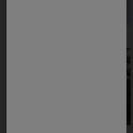
Tips para cuidado masculino
Conoce con Protex estos 5 consejos y tips básicos pero
prácticos sobre cuidado personal y buena salud que todo
hombre debería saber.
El Mejor Jabón Para Espinillas