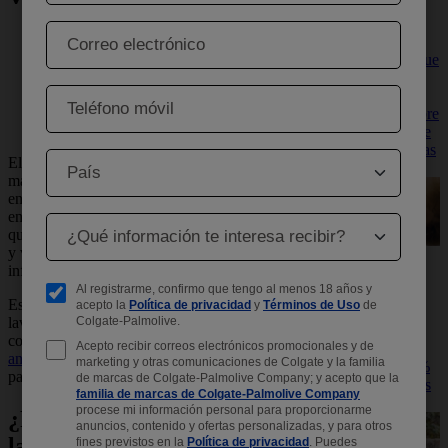
divertidas
actividades de
lavado de
Cuidado de la piel
manos, para que
Lavado de manos
tus hijos
Higiene de la piel
aprendan
Protección antibacterial
fácilmente sobre
este importante
hábito, mientras
El lavado de manos es una de las medidas
se divierten
más efectivas para prevenir la propagación de
enfermedades. A diario, nuestras manos
entran en contacto con diversas superficies
que pueden estar contaminadas con bacterias
y virus, lo que incrementa el riesgo de
Consejos
infecciones.
Conozca los
consejos
Este artículo explica la importancia del
seleccionados
lavado de manos, cómo hacerlo
por Protex.
correctamente y por qué elegir un
jabón
Jabón Protex,
antibacteriano como Protex
es fundamental
Elimina 99.9%
para una protección efectiva.
de las bacterias
naturalmente.
¿Por qué es tan importante
lavarse las manos?