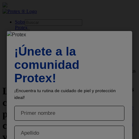
skipt to main content
Sobre
Protex
Productos
Familia
Hombre
Profesional
Jabón Antibacterial
Consejos
Lavado de manos: Protección efectiva contra bacterias y virus
Más consejos
Lavado de manos: la
clave para una
Actividades de
protección efectiva
lavado de
manos
contra bacterias y
divertidas para
niños
virus
Conoce estas