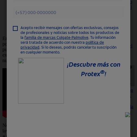
manos correcto
es fundamental
Cuidado de la piel
para la
Lavado de manos
prevención de
Cuidados de la piel para niños
enfermedades
en edades
tempranas.
Enseñarles hábitos de higiene es preocuparse
Conoce la
por su salud. El acto de lavarse las manos
importancia del
puede prevenir enfermedades a las que están
lavado de
expuestos los niños habitualmente. Leé
manos para
nuestros consejos.
niños.
Descubre cómo
hacer un detox
facial y evitar
los efectos de la
contaminación
en la piel
Utiliza
No basta con mojarse con agua, se deben
productos
lavar las manos con agua y jabón durante
40
antioxidantes
a 60 segundos
para dejarlas limpias y