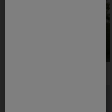
Por qué exfoliar el rostro | Protex®
Además de la limpieza y de la hidratación, la rutina de
cuidados faciales puede incluir el uso de exfoliante en el
rostro una o dos veces por semana, dependiendo del tipo de
piel.