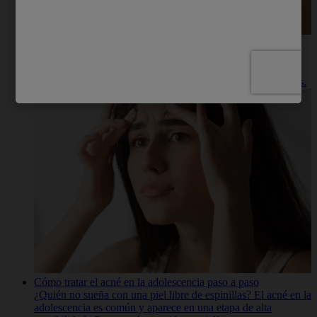
Mitos y Verdades Sobre el Acné
La aparición de clavos y espinillas está relacionado con
diferentes causas: desequilibrio hormonal, hereditarias, mala
alimentación, estrés, sí­ndromes endócrinas entre otras causas.
Cómo tratar el acné en la adolescencia paso a paso
¿Quién no sueña con una piel libre de espinillas? El acné en la
adolescencia es común y aparece en una etapa de alta