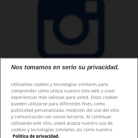
Nos tomamos en serio su privacidad.
Utilizamos cookies y tecnologías similares para
comprender cómo utiliza nuestro sitio web y crear
experiencias más valiosas para usted. Estas cookies
Familia
pueden utilizarse para diferentes fines, como
Mujer
publicidad personalizada, medición del uso del sitio
Hombre
y comunicación con socios terceros. Al continuar
Profesional
utilizando este sitio, usted acepta nuestro uso de
Productos
cookies y tecnologías similares, así como nuestra .
Sobre Protex
Política de privacidad.