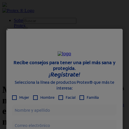
skipt to main content
Sobre
Protex
Productos
Familia
Mujer
Hombre
Profesional
Protex ® | Para la buena salud de la piel
Consejos
¿Le estás enseñando hábitos de higiene a tus hijos?
Más consejos
Momentos en los que
nuestros peques
La importancia
exploran el mundo y
del lavado de
manos para
necesitan protección
niños
Un lavado de