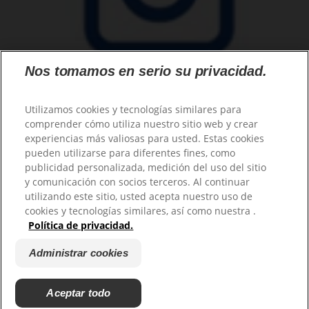
Nos tomamos en serio su privacidad.
Utilizamos cookies y tecnologías similares para
comprender cómo utiliza nuestro sitio web y crear
experiencias más valiosas para usted. Estas cookies
Familia
pueden utilizarse para diferentes fines, como
Mujer
publicidad personalizada, medición del uso del sitio
Hombre
y comunicación con socios terceros. Al continuar
Profesional
utilizando este sitio, usted acepta nuestro uso de
Productos
cookies y tecnologías similares, así como nuestra .
Sobre Protex
Política de privacidad.
Política de privacidad
|
Gestionar mis derechos de datos
|
Administrar cookies
Administrar cookies
|
Promociones
|
Colgate Palmolive
|
Contacto
©
2026
Colgate-Palmolive Company. Todos los derechos
Aceptar todo
reservados. Usted está viendo la página de Colombia.