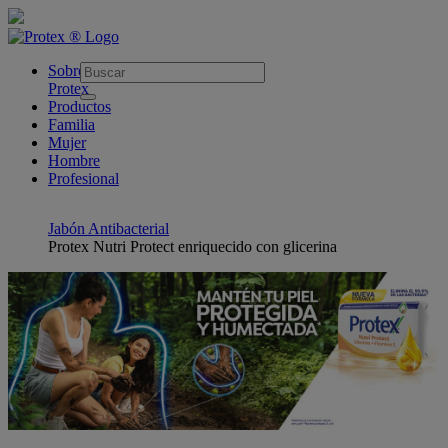
skipt to main content
Sobre
Protex
Productos
Familia
Mujer
Hombre
Profesional
Jabón Antibacterial
Protex Nutri Protect enriquecido con glicerina