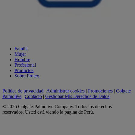
Familia
Mujer
Hombre
Profesional
Productos
Sobre Protex
Política de privacidad
|
Administrar cookies
|
Promociones
|
Colgate
Palmolive
|
Contacto
|
Gestionar Mis Derechos de Datos
© 2026 Colgate-Palmolive Company. Todos los derechos
reservados. Usted está viendo la página de Perú.