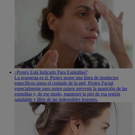
¿Protex Está Indicado Para Espinillas?
La respuesta es sí­. Protex posee una lí­nea de productos
especí­ficos paras el cuidado de la piel, Protex Facial,
especialmente para quien quiere prevenir la aparición de las
espinillas y, de ese modo, mantener la piel de esa región
saludable y libre de las indeseables lesiones.