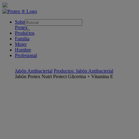
skipt to main content
Sobre
Protex
Productos
Familia
Mujer
Hombre
Profesional
Jabón Antibacterial
Productos: Jabón Antibacterial
Jabón Protex Nutri Protect Glicerina + Vitamina E