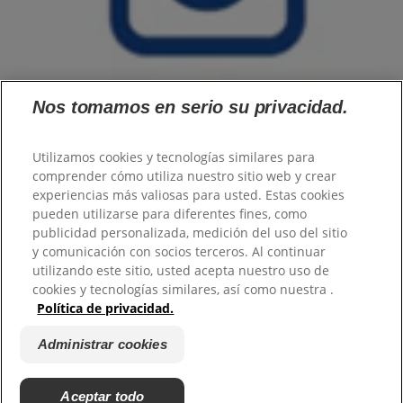
Nos tomamos en serio su privacidad.
Utilizamos cookies y tecnologías similares para
comprender cómo utiliza nuestro sitio web y crear
Familia
experiencias más valiosas para usted. Estas cookies
Mujer
Hombre
pueden utilizarse para diferentes fines, como
Tecnología
publicidad personalizada, medición del uso del sitio
Productos
y comunicación con socios terceros. Al continuar
Sobre Protex
utilizando este sitio, usted acepta nuestro uso de
PRO
cookies y tecnologías similares, así como nuestra .
Astral
Política de privacidad.
Política de privacidad
|
Administrar cookies
|
Promociones
|
Colgate
Administrar cookies
Palmolive
|
Contacto
|
Gestionar Mis Derechos de Datos
©
2026
Colgate-Palmolive Company. Todos los derechos
Aceptar todo
reservados. Usted está viendo la página de Uruguay.