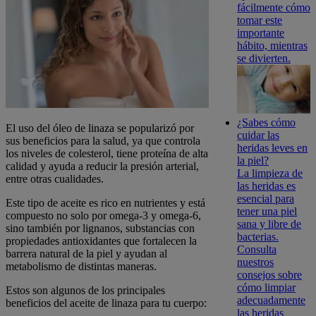
fácilmente cómo
tomar este
importante
hábito, mientras
se divierten.
¿Sabes cómo
El uso del óleo de linaza se popularizó por
cuidar las
sus beneficios para la salud, ya que controla
heridas leves en
los niveles de colesterol, tiene proteína de alta
la piel?
calidad y ayuda a reducir la presión arterial,
La limpieza de
entre otras cualidades.
las heridas es
esencial para
Este tipo de aceite es rico en nutrientes y está
tener una piel
compuesto no solo por omega-3 y omega-6,
sana y libre de
sino también por lignanos, substancias con
bacterias.
propiedades antioxidantes que fortalecen la
Consulta
barrera natural de la piel y ayudan al
nuestros
metabolismo de distintas maneras.
consejos sobre
cómo limpiar
Estos son algunos de los principales
adecuadamente
beneficios del aceite de linaza para tu cuerpo:
las heridas