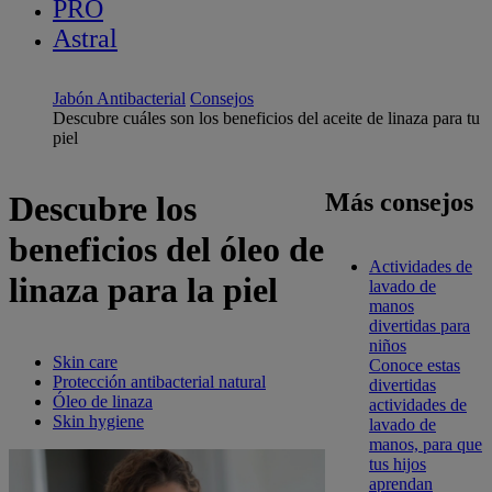
PRO
Astral
Jabón Antibacterial
Consejos
Descubre cuáles son los beneficios del aceite de linaza para tu
piel
Más consejos
Descubre los
beneficios del óleo de
Actividades de
linaza para la piel
lavado de
manos
divertidas para
niños
Skin care
Conoce estas
Protección antibacterial natural
divertidas
Óleo de linaza
actividades de
Skin hygiene
lavado de
manos, para que
tus hijos
aprendan