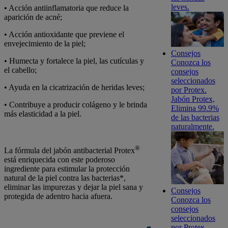
leves.
• Acción antiinflamatoria que reduce la
aparición de acné;
• Acción antioxidante que previene el
envejecimiento de la piel;
Consejos
• Humecta y fortalece la piel, las cutículas y
Conozca los
el cabello;
consejos
seleccionados
• Ayuda en la cicatrización de heridas leves;
por Protex.
Jabón Protex,
• Contribuye a producir colágeno y le brinda
Elimina 99.9%
más elasticidad a la piel.
de las bacterias
naturalmente.
®
La fórmula del jabón antibacterial Protex
está enriquecida con este poderoso
ingrediente para estimular la protección
natural de la piel contra las bacterias*,
eliminar las impurezas y dejar la piel sana y
Consejos
protegida de adentro hacia afuera.
Conozca los
consejos
seleccionados
por Protex.