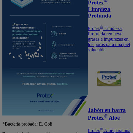
®
Protex
Limpieza
Profunda
®
Protex
Limpieza
Profunda remueve
grasas e impurezas en
los poros para una piel
saludable.
Jabón en barra
®
Protex
Aloe
*Bacteria probada: E. Coli
®
Protex
Aloe para una