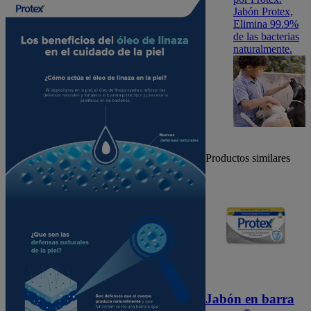
Jabón Protex,
Elimina 99.9%
de las bacterias
naturalmente.
Productos similares
Jabón en barra