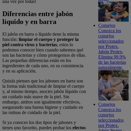
una vez por todas!
Diferencias entre jabón
líquido y en barra
Consejos
Conozca los
El jabón en barra o líquido tiene la misma
consejos
función:
limpiar el cuerpo y proteger la
seleccionados
piel contra virus y bacterias
, estos lo
por Protex.
podemos conocer bien cuando sabemos qué
Jabón Protex,
son las bacterias y cómo protegernos de ellas.
Elimina 99.9%
Las pequeñas diferencias están en los
de las bacterias
ingredientes de cada uno, en su consistencia
naturalmente.
y en su aplicación.
Quizás pienses que los jabones en barra son
la forma más tradicional de limpiar el cuerpo
y, al mismo tiempo, asocies jabón líquido con
un cuidado más suave de la piel. Sin
embargo, ambos son igualmente efectivos,
Consejos
asegurando una buena higiene y cuidado en
Conozca los
las rutinas de cuidado de la piel.
consejos
seleccionados
Si ya conoces los dos tipos de jabones y
por Protex.
tienes uno favorito, puedes probar los
efectos
Jabón Protex,