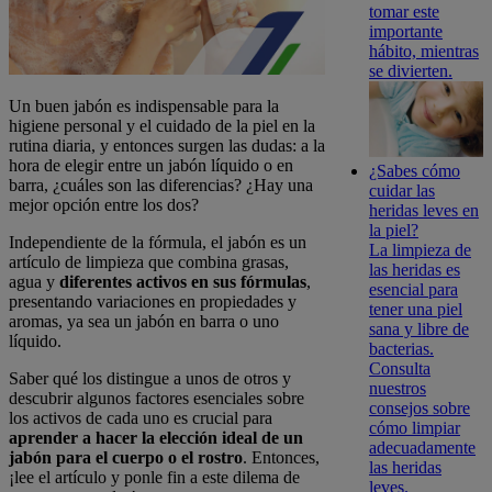
tomar este
importante
hábito, mientras
se divierten.
Un buen jabón es indispensable para la
higiene personal y el cuidado de la piel en la
rutina diaria, y entonces surgen las dudas: a la
hora de elegir entre un jabón líquido o en
¿Sabes cómo
barra, ¿cuáles son las diferencias? ¿Hay una
cuidar las
mejor opción entre los dos?
heridas leves en
la piel?
Independiente de la fórmula, el jabón es un
La limpieza de
artículo de limpieza que combina grasas,
las heridas es
agua y
diferentes activos en sus fórmulas
,
esencial para
presentando variaciones en propiedades y
tener una piel
aromas, ya sea un jabón en barra o uno
sana y libre de
líquido.
bacterias.
Consulta
Saber qué los distingue a unos de otros y
nuestros
descubrir algunos factores esenciales sobre
consejos sobre
los activos de cada uno es crucial para
cómo limpiar
aprender a hacer la elección ideal de un
adecuadamente
jabón para el cuerpo o el rostro
. Entonces,
las heridas
¡lee el artículo y ponle fin a este dilema de
leves.