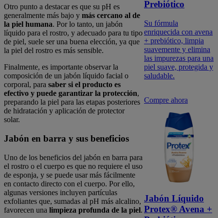
Prebiótico
Otro punto a destacar es que su pH es
generalmente más bajo y
más cercano al de
Su fórmula
la piel humana
. Por lo tanto, un jabón
enriquecida con avena
líquido para el rostro, y adecuado para tu tipo
+ prebiótico, limpia
de piel, suele ser una buena elección, ya que
suavemente y elimina
la piel del rostro es más sensible.
las impurezas para una
piel suave, protegida y
Finalmente, es importante observar la
saludable.
composición de un jabón líquido facial o
corporal, para
saber si el producto es
efectivo y puede garantizar la protección
,
Compre ahora
preparando la piel para las etapas posteriores
de hidratación y aplicación de protector
solar.
Jabón en barra y sus beneficios
Uno de los beneficios del jabón en barra para
el rostro o el cuerpo es que no requiere el uso
de esponja, y se puede usar más fácilmente
en contacto directo con el cuerpo. Por ello,
algunas versiones incluyen partículas
Jabón Líquido
exfoliantes que, sumadas al pH más alcalino,
Protex® Avena +
favorecen una
limpieza profunda de la piel
.