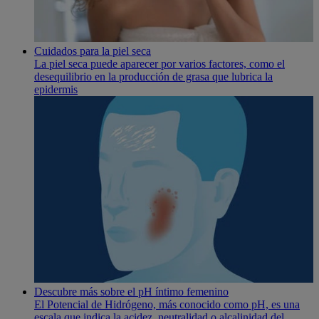
Cuidados para la piel seca
La piel seca puede aparecer por varios factores, como el
desequilibrio en la producción de grasa que lubrica la
epidermis
Descubre más sobre el pH íntimo femenino
El Potencial de Hidrógeno, más conocido como pH, es una
escala que indica la acidez, neutralidad o alcalinidad del