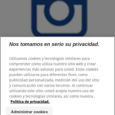
Nos tomamos en serio su privacidad.
Utilizamos cookies y tecnologías similares para
comprender cómo utiliza nuestro sitio web y crear
experiencias más valiosas para usted. Estas cookies
Familia
pueden utilizarse para diferentes fines, como
Mujer
publicidad personalizada, medición del uso del sitio
Hombre
y comunicación con socios terceros. Al continuar
Profesional
utilizando este sitio, usted acepta nuestro uso de
Productos
cookies y tecnologías similares, así como nuestra .
Sobre Protex
Política de privacidad.
Política de privacidad
|
Administrar cookies
|
Promociones
|
Colgate
Administrar cookies
Palmolive
|
Contacto
|
Gestionar Mis Derechos de Datos