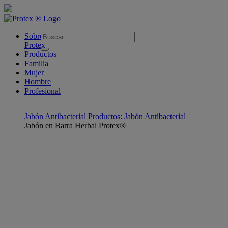
skipt to main content
Sobre
Protex
Productos
Familia
Mujer
Hombre
Profesional
Jabón Antibacterial
Productos: Jabón Antibacterial
Jabón en Barra Herbal Protex®