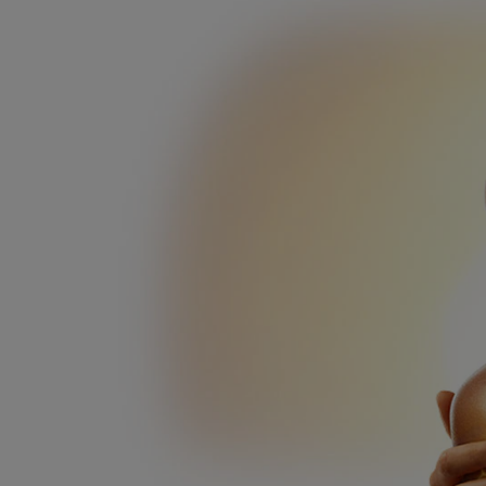
Textura Suave
PIel humectada y radiante