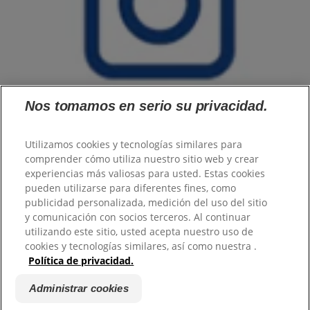
Nos tomamos en serio su privacidad.
Utilizamos cookies y tecnologías similares para
comprender cómo utiliza nuestro sitio web y crear
experiencias más valiosas para usted. Estas cookies
Familia
Mujer
pueden utilizarse para diferentes fines, como
Hombre
publicidad personalizada, medición del uso del sitio
Tecnología
y comunicación con socios terceros. Al continuar
Productos
utilizando este sitio, usted acepta nuestro uso de
Sobre Protex
cookies y tecnologías similares, así como nuestra .
PRO
Política de privacidad.
Política de privacidad
|
Administrar cookies
|
Promociones
|
Colgate
Administrar cookies
Palmolive
|
Contacto