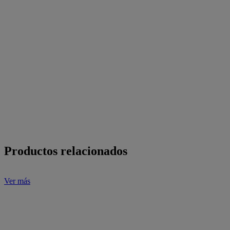
{
{activeIngredients}}
Cómo usar
{
{indicationsAndUsage}}
Precauciones
{
{benefitsArray}}
Productos relacionados
Ver más