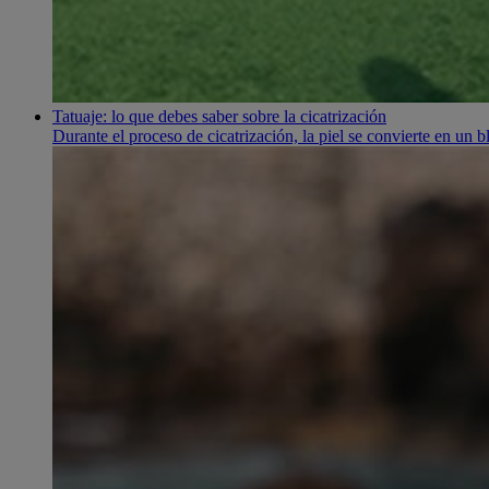
Tatuaje: lo que debes saber sobre la cicatrización
Durante el proceso de cicatrización, la piel se convierte en un b