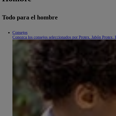
Todo para el hombre
Consejos
Conozca los consejos seleccionados por Protex. Jabón Protex, E