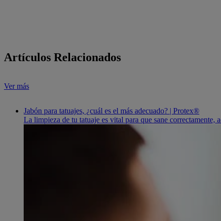
Artículos Relacionados
Ver más
Jabón para tatuajes, ¿cuál es el más adecuado? | Protex®
La limpieza de tu tatuaje es vital para que sane correctamente, 