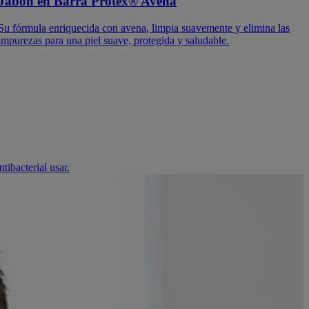
Jabón en Barra Protex® Avena
Su fórmula enriquecida con avena, limpia suavemente y elimina las
impurezas para una piel suave, protegida y saludable.
tibacterial usar.