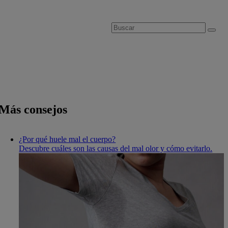
Más consejos
¿Por qué huele mal el cuerpo?
Descubre cuáles son las causas del mal olor y cómo evitarlo.