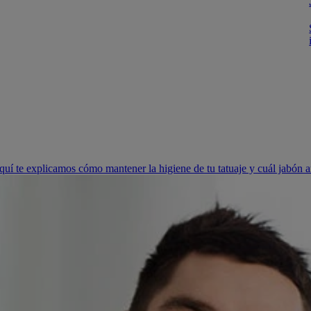
aquí te explicamos cómo mantener la higiene de tu tatuaje y cuál jabón an