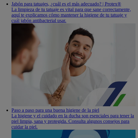
Jabón para tatuajes, ¿cuál es el más adecuado? | Protex®
La limpieza de tu tatuaje es vital para que sane correctamente,
aquí te explicamos cómo mantener la higiene de tu tatuaje y
cuál jabón antibacterial usar.
Paso a paso para una buena higiene de la piel
La higiene y el cuidado en la ducha son esenciales para tener la
piel limpia, sana y protegida. Consulta algunos consejos para
cuidar la piel.