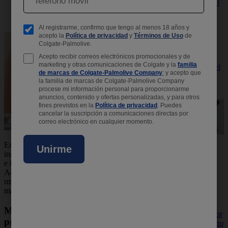
Hidratación de la Piel
es fundamental
Cuidado de la Piel
para la
Familia
prevención de
enfermedades
en edades
tempranas.
Conoce la
importancia del
lavado de
manos para
niños.
¿Le estás
En el mundo del cuidado de la piel, existen
enseñando
innumerables mitos que pueden confundirnos
hábitos de
e influir en nuestras rutinas de higiene diaria.
higiene a tus
Acompáñanos a desmentir algunos de estos
hijos?
mitos y aprendamos juntos las realidades para
Enseñarles
mantener una piel sana y protegida.
hábitos de
higiene es
Mito 1: Sólo necesitas aplicar
preocuparse por
protector solar en la playa
su salud. El acto