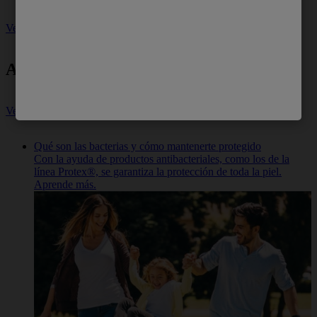
Ver más
Artículos relacionados
Ver más
Qué son las bacterias y cómo mantenerte protegido
Con la ayuda de productos antibacteriales, como los de la
línea Protex®, se garantiza la protección de toda la piel.
Aprende más.