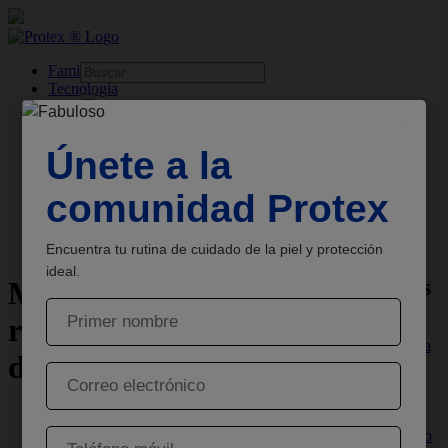
skipt to main content
Familia
Tecnología
Base
Productos
Sobre
Protex
Jabón Antibacterial
Consejos
Mitos del cuidado de la piel: claves para tu rutina ideal
Más consejos
Mito y realidad con
respecto al cuidado
La importancia
de la piel
del lavado de
manos para
niños
Un lavado de
Heridas de la Piel
manos correcto