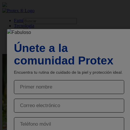
skipt to main content
Familia
Tecnología
Base
Productos
Sobre
Protex