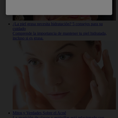
¿La piel grasa necesita hidratación? 5 consejos para su
cuidado
Comprende la importancia de mantener tu piel hidratada,
incluso si es grasa.
Mitos y Verdades Sobre el Acné
La aparición de clavos y espinillas está relacionado con