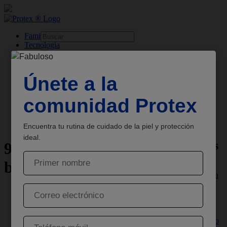
skipt to main content
Familia
Tecnología
Base
Productos
Sobre
Protex
Jabón Antibacterial
Consejos
9 pasos para cuidar bien de la piel
Más consejos
9 pasos para cuidar
bien de la piel
La importancia
del lavado de
manos para
Hidratación de la Piel
niños
Cuidado de la Piel
Un lavado de
Familia
manos correcto