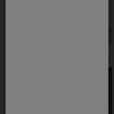
¡Embarazada! y llena de espinillas...
Usted se da cuenta que está en embarazo y ya comienza a
pensar en las conmemoraciones para celebrar la novedad con
la familia y los amigos: baby shower, revelación del sexo del
bebé etc.