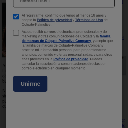
es fundamental
para la
prevención de
enfermedades
en edades
tempranas.
Conoce la
importancia del
lavado de
manos para
niños.
A veces parece que las 24 horas del día son
insuficientes para cumplir con todas las
obligaciones, y más aún para cuidar la piel y
¿Le estás
buscar el máximo bienestar posible.
enseñando
hábitos de
No siempre es fácil, pero algunos consejos
higiene a tus
simples y rápidos para el cuidado de la piel
hijos?
pueden ayudarte a crear una rutina de
Enseñarles
cuidado diaria.
hábitos de
higiene es
Come bien:
preocuparse por
La alimentación está directamente
su salud. El acto
relacionada con la salud en general, y