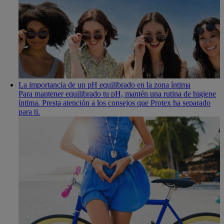
La importancia de un pH equilibrado en la zona íntima
Para mantener equilibrado tu pH, mantén una rutina de higiene
íntima. Presta atención a los consejos que Protex ha separado
para ti.