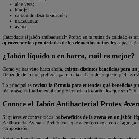
aloe vera;
hinojo;
carbón de desintoxicación;
macadamia;
avena.
¡Introducir el jabón antibacterial* Protex en tu rutina de cuidado es 
aprovechar las propiedades de los elementos naturales
capaces de c
¿Jabón líquido o en barra, cuál es mejor?
Como ya has visto hasta ahora,
existen distintos beneficios para un
Depende de lo que prefieras para tu día a día y de lo que tu piel nece
Lo principal es
revisar la fórmula para entender qué beneficios p
piel grasa, es fundamental dar preferencia a los artículos que son "Oil 
Conoce el Jabón Antibacterial Protex Aven
Si quieres encontrar todos los
beneficios de la avena en un jabón lí
Antibacterial Avena + Prebióticos, que además cuenta con el agregado 
composición.
Entre los beneficios del jabón de avena y prebióticos, podemos citar: