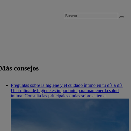
Más consejos
Preguntas sobre la higiene y el cuidado íntimo en tu día a día
Una rutina de higiene es importante para mantener la salud
íntima. Consulta las principales dudas sobre el tema.