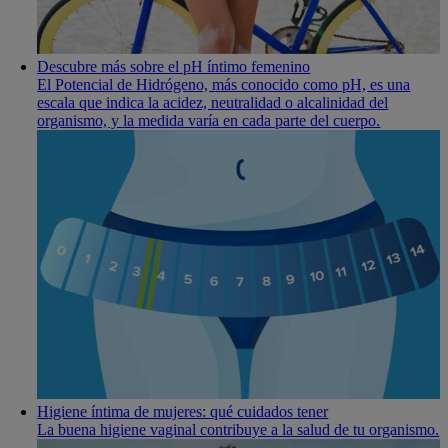
Descubre más sobre el pH íntimo femenino
El Potencial de Hidrógeno, más conocido como pH, es una
escala que indica la acidez, neutralidad o alcalinidad del
organismo, y la medida varía en cada parte del cuerpo.
Higiene íntima de mujeres: qué cuidados tener
La buena higiene vaginal contribuye a la salud de tu organismo.