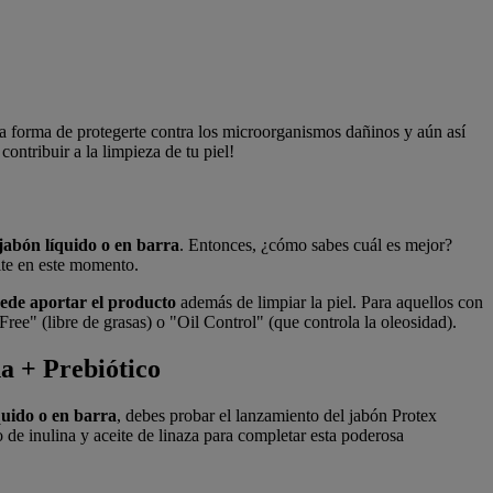
una forma de protegerte contra los microorganismos dañinos y aún así
ontribuir a la limpieza de tu piel!
 jabón líquido o en barra
. Entonces, ¿cómo sabes cuál es mejor?
site en este momento.
uede aportar el producto
además de limpiar la piel. Para aquellos con
Free" (libre de grasas) o "Oil Control" (que controla la oleosidad).
a + Prebiótico
quido o en barra
, debes probar el lanzamiento del jabón Protex
de inulina y aceite de linaza para completar esta poderosa