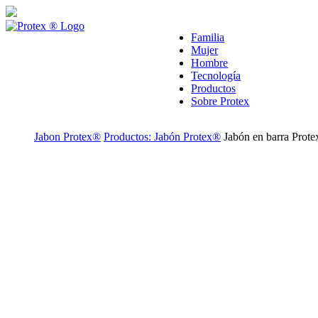
skipt to main content
Familia
Mujer
Hombre
Tecnología
Productos
Sobre Protex
Jabon Protex®
Productos: Jabón Protex®
Jabón en barra Prot